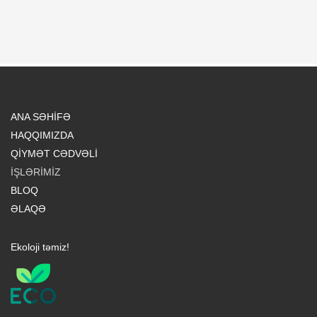
ANA SƏHİFƏ
HAQQIMIZDA
QİYMƏT CƏDVƏLİ
İŞLƏRİMİZ
BLOQ
ƏLAQƏ
Ekoloji təmiz!