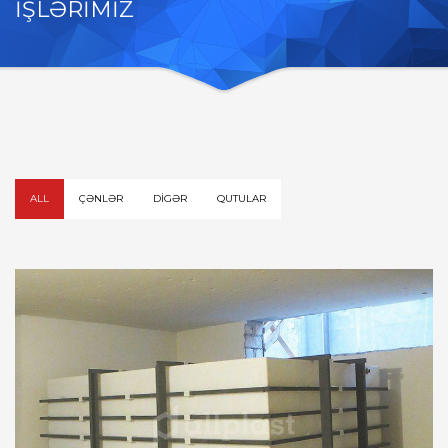
İŞLƏRİMİZ
ALL
ÇƏNLƏR
DIGƏR
QUTULAR