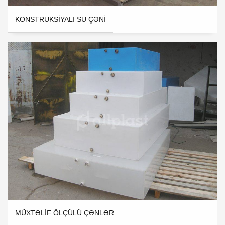
KONSTRUKSIYALI SU ÇƏNI
MÜXTƏLIF ÖLÇÜLÜ ÇƏNLƏR