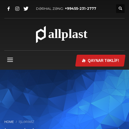
DƏRHAL ZƏNG:
+99455-231-2777
QAYNAR TƏKLİF!
HOME
İŞLƏRİMİZ