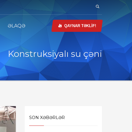
ƏLAQƏ
QAYNAR TƏKLİF!
Konstruksiyalı su çəni
SON XƏBƏRLƏR