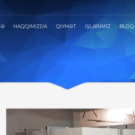
FƏ
HAQQIMIZDA
QİYMƏT
İŞLƏRİMİZ
BLOQ