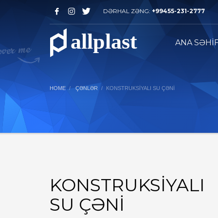
DƏRHAL ZƏNG:
+99455-231-2777
ANA SƏHİ
HOME
ÇƏNLƏR
KONSTRUKSIYALI SU ÇƏNI
KONSTRUKSIYALI
SU ÇƏNI