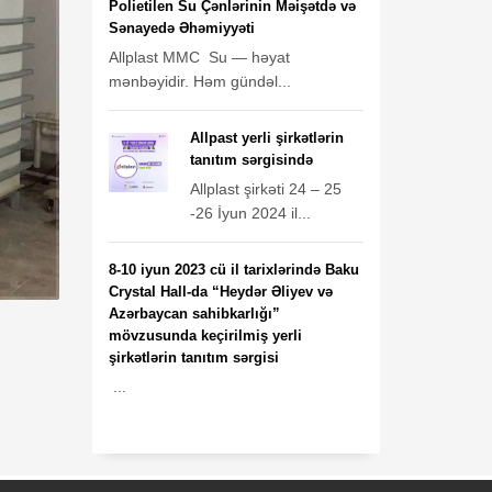
Polietilen Su Çənlərinin Məişətdə və
Sənayedə Əhəmiyyəti
Allplast MMC Su — həyat
mənbəyidir. Həm gündəl...
Allpast yerli şirkətlərin
tanıtım sərgisində
Allplast şirkəti 24 – 25
-26 İyun 2024 il...
8-10 iyun 2023 cü il tarixlərində Baku
Crystal Hall-da “Heydər Əliyev və
Azərbaycan sahibkarlığı”
mövzusunda keçirilmiş yerli
şirkətlərin tanıtım sərgisi
...