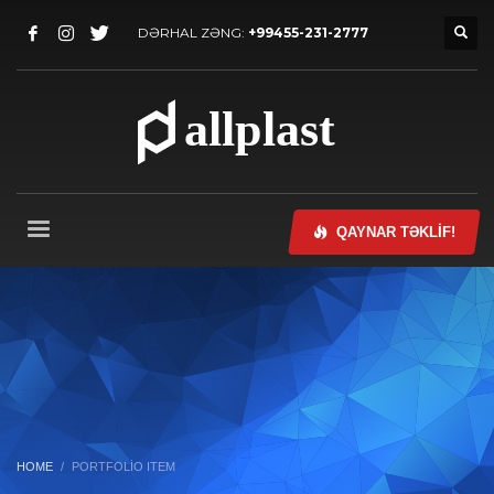
DƏRHAL ZƏNG:
+99455-231-2777
QAYNAR TƏKLİF!
HOME
PORTFOLIO ITEM