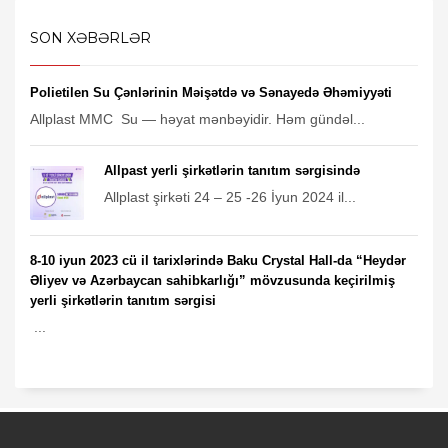
SON XƏBƏRLƏR
Polietilen Su Çənlərinin Məişətdə və Sənayedə Əhəmiyyəti
Allplast MMC Su — həyat mənbəyidir. Həm gündəl...
Allpast yerli şirkətlərin tanıtım sərgisində
Allplast şirkəti 24 – 25 -26 İyun 2024 il...
8-10 iyun 2023 cü il tarixlərində Baku Crystal Hall-da “Heydər
Əliyev və Azərbaycan sahibkarlığı” mövzusunda keçirilmiş
yerli şirkətlərin tanıtım sərgisi
...