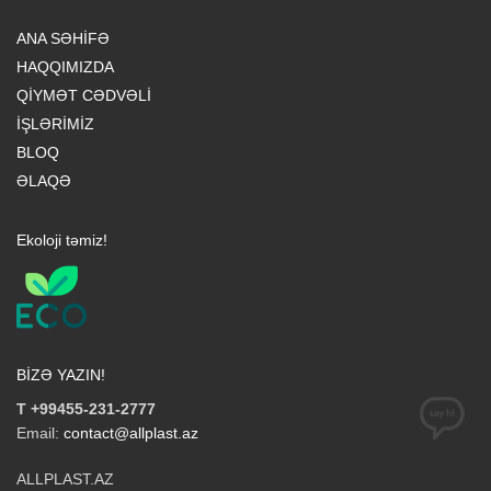
ANA SƏHİFƏ
HAQQIMIZDA
QİYMƏT CƏDVƏLİ
İŞLƏRİMİZ
BLOQ
ƏLAQƏ
Ekoloji təmiz!
BİZƏ YAZIN!
T +99455-231-2777
Email:
contact@allplast.az
ALLPLAST.AZ